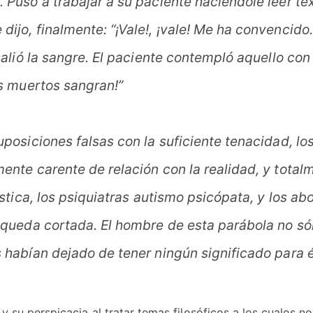
 Puso a trabajar a su paciente haciéndole leer t
ijo, finalmente: “¡Vale!, ¡vale! Me ha convencido
salió la sangre. El paciente contempló aquello con 
os muertos sangran!”
uposiciones falsas con la suficiente tenacidad, l
ente carente de relación con la realidad, y totalm
sística, los psiquiatras autismo psicópata, y los 
 queda cortada. El hombre de esta parábola no sól
habían dejado de tener ningún significado para é
 su perspicacia al tratar temas filosóficos a los cuales 