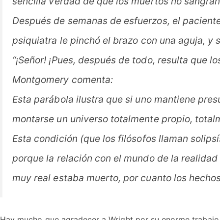
sencilla verdad de que los muertos no sangran.
Después de semanas de esfuerzos, el paciente d
psiquiatra le pinchó el brazo con una aguja, y 
“¡Señor! ¡Pues, después de todo, resulta que l
Montgomery comenta:
Esta parábola ilustra que si uno mantiene pres
montarse un universo totalmente propio, totalm
Esta condición (que los filósofos llaman solip
porque la relación con el mundo de la realidad
muy real
estaba
muerto, por cuanto los hechos 
Hay mucho que agradecer a Wright por su enorme trabajo y