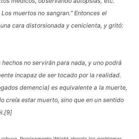
extos médicos, observando autopsias, etc.
. Los muertos no sangran.” Entonces el
una cara distorsionada y cenicienta, y gritó:
os hechos no servirán para nada, y uno podrá
ente incapaz de ser tocado por la realidad.
abogados demencia) es equivalente a la muerte,
o creía estar muerto, sino que en un sentido
l.[9]
no rehuye. Precisamente Wright aborda los problemas