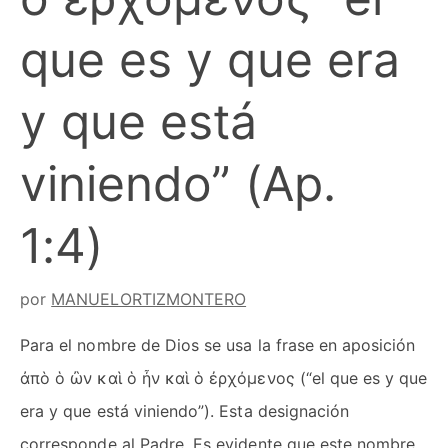
que es y que era
y que está
viniendo” (Ap.
1:4)
por
MANUELORTIZMONTERO
Para el nombre de Dios se usa la frase en aposición
ἀπὸ ὁ ὢν καὶ ὁ ἦν καὶ ὁ ἐρχόμενος (“el que es y que
era y que está viniendo”). Esta designación
corresponde al Padre. Es evidente que este nombre