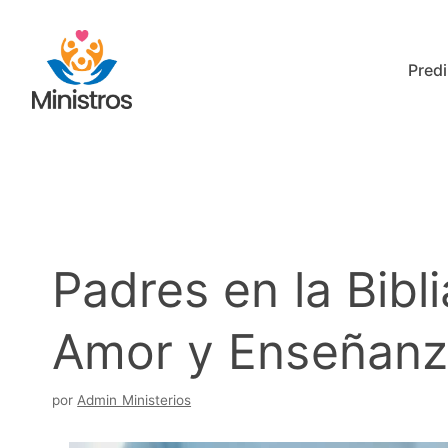
Saltar
al
Predi
contenido
Padres en la Bibl
Amor y Enseñanza
por
Admin Ministerios