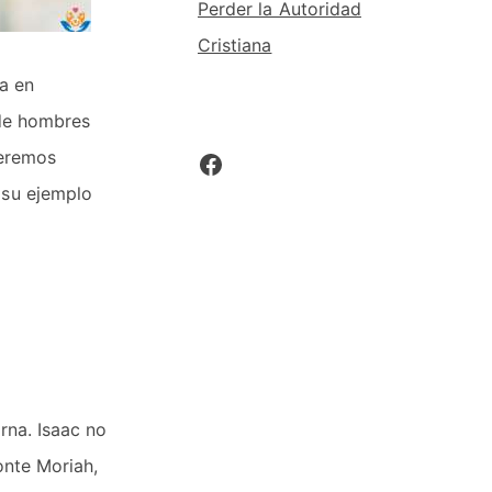
Perder la Autoridad
Cristiana
a en
 de hombres
ueremos
Facebook
 su ejemplo
rna. Isaac no
onte Moriah,