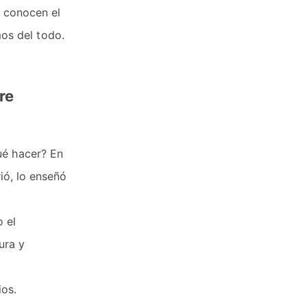
 conocen el
mos del todo.
re
ué hacer? En
ió, lo enseñó
 el
ura y
ios.