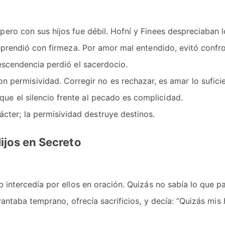
ero con sus hijos fue débil. Hofní y Finees despreciaban 
eprendió con firmeza. Por amor mal entendido, evitó confron
escendencia perdió el sacerdocio.
 permisividad. Corregir no es rechazar, es amar lo sufic
 que el silencio frente al pecado es complicidad.
cter; la permisividad destruye destinos.
Hijos en Secreto
b intercedía por ellos en oración. Quizás no sabía lo que 
evantaba temprano, ofrecía sacrificios, y decía: “Quizás mis