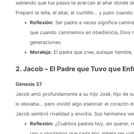
sabiendo que tus pasos te acercan al altar donde 
Preparó la leña, el altar, el cuchillo… y justo cuan
Reflexión:
Ser padre a veces significa camina
que cuando caminamos en obediencia, Dios nu
generaciones.
Moraleja:
El padre que cree, aunque tiemble, 
2. Jacob – El Padre que Tuvo que En
Génesis 37
Jacob amó profundamente a su hijo José, hijo de su 
lo elevaba… pero olvidó algo esencial: el corazón d
Jacob sembró rivalidad y envidia. Sus hermanos ve
Reflexión:
¿Cuántos padres hoy, sin querer, 
uno y olvidamos que cada hijo anhela ser vis