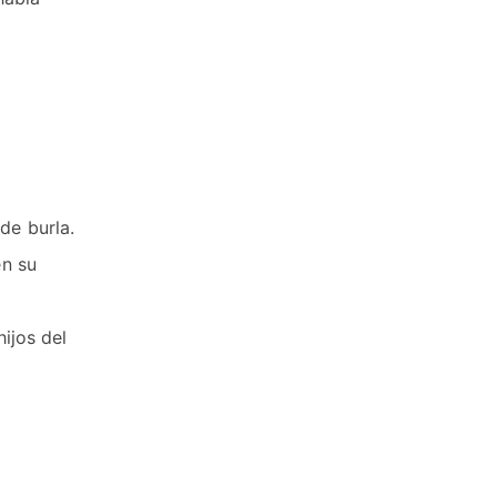
de burla.
en su
ijos del