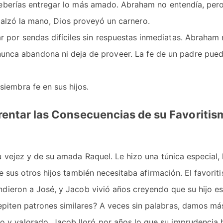
deberías entregar lo más amado. Abraham no entendía, pero
do alzó la mano, Dios proveyó un carnero.
r por sendas difíciles sin respuestas inmediatas. Abraham
nca abandona ni deja de proveer. La fe de un padre pued
siembra fe en sus hijos.
frentar las Consecuencias de su Favoritis
vejez y de su amada Raquel. Le hizo una túnica especial, 
e sus otros hijos también necesitaba afirmación. El favorit
ndieron a José, y Jacob vivió años creyendo que su hijo e
repiten patrones similares? A veces sin palabras, damos má
to y valorado. Jacob lloró por años lo que su imprudencia 