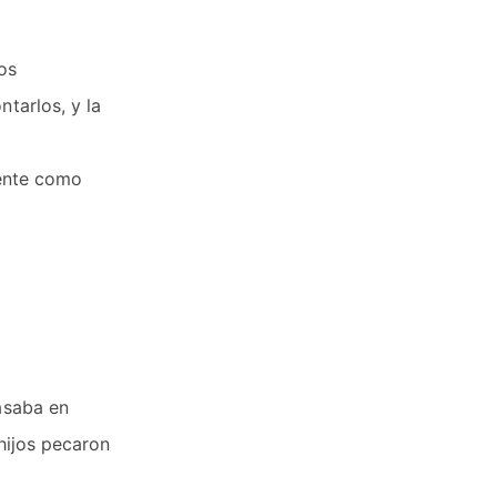
los
tarlos, y la
iente como
pasaba en
 hijos pecaron