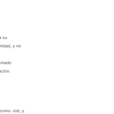
a su
gnidad, y no
tomado
ación.
 como Job, y