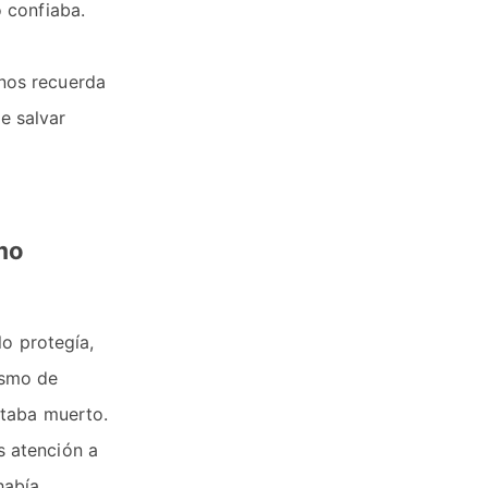
 confiaba.
 nos recuerda
e salvar
mo
lo protegía,
ismo de
staba muerto.
s atención a
había