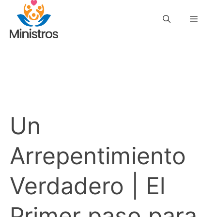
Saltar
Men
al
contenido
Un
Arrepentimiento
Verdadero | El
Primer paso para