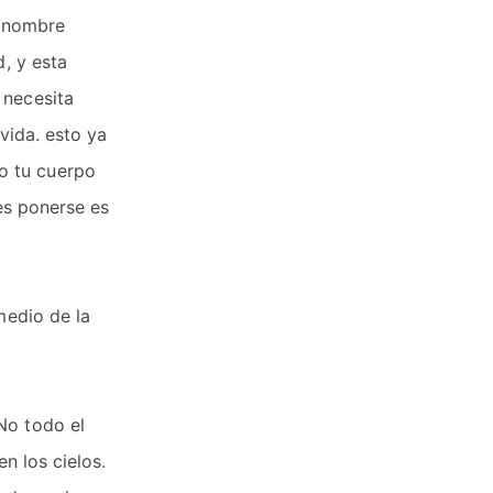
l nombre
d, y esta
 necesita
vida. esto ya
o tu cuerpo
 es ponerse es
medio de la
No todo el
n los cielos.