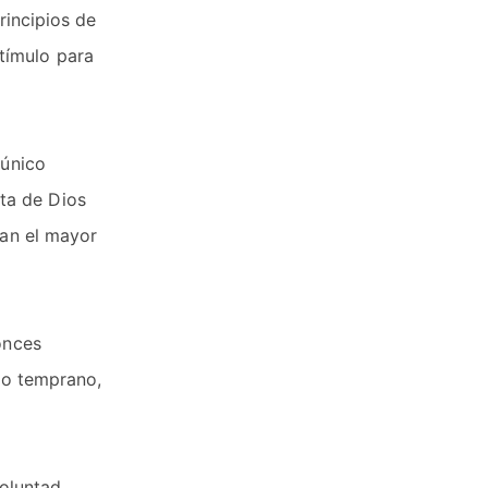
rincipios de
tímulo para
 único
ta de Dios
dan el mayor
onces
e o temprano,
voluntad