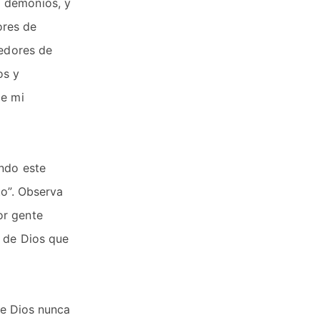
a demonios, y
ores de
cedores de
os y
de mi
endo este
to”. Observa
or gente
a de Dios que
de Dios nunca