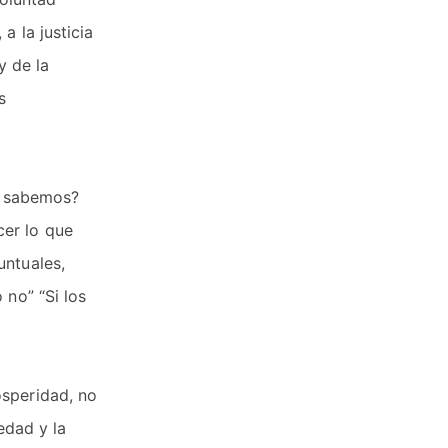
a la justicia
y de la
s
lo sabemos?
cer lo que
untuales,
 no” “Si los
osperidad, no
edad y la