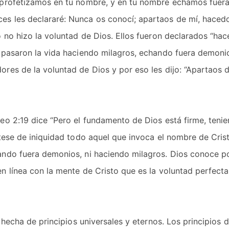
 profetizamos en tu nombre, y en tu nombre echamos fuer
s les declararé: Nunca os conocí; apartaos de mí, haced
o no hizo la voluntad de Dios. Ellos fueron declarados “ha
e pasaron la vida haciendo milagros, echando fuera demoni
res de la voluntad de Dios y por eso les dijo: “Apartaos 
eo 2:19 dice “Pero el fundamento de Dios está firme, teni
rtese de iniquidad todo aquel que invoca el nombre de Cris
ando fuera demonios, ni haciendo milagros. Dios conoce p
n línea con la mente de Cristo que es la voluntad perfect
 hecha de principios universales y eternos. Los principios 