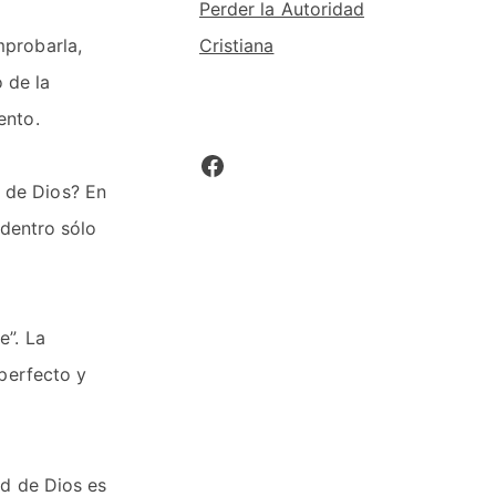
Perder la Autoridad
Cristiana
mprobarla,
 de la
ento.
Facebook
 de Dios? En
adentro sólo
e”. La
 perfecto y
ad de Dios es