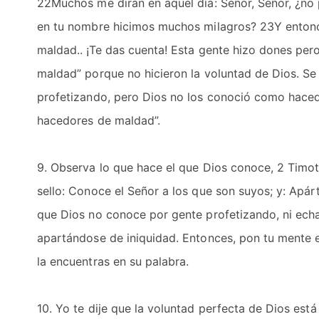
22Muchos me dirán en aquel día: Señor, Señor, ¿no
en tu nombre hicimos muchos milagros? 23Y entonce
maldad.. ¡Te das cuenta! Esta gente hizo dones per
maldad” porque no hicieron la voluntad de Dios. S
profetizando, pero Dios no los conoció como hacedo
hacedores de maldad”.
9. Observa lo que hace el que Dios conoce, 2 Timot
sello: Conoce el Señor a los que son suyos; y: Apá
que Dios no conoce por gente profetizando, ni ech
apartándose de iniquidad. Entonces, pon tu mente e
la encuentras en su palabra.
10. Yo te dije que la voluntad perfecta de Dios está