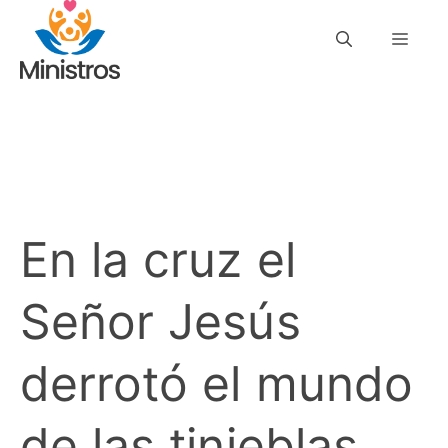
Saltar
Men
al
contenido
En la cruz el
Señor Jesús
derrotó el mundo
de las tinieblas