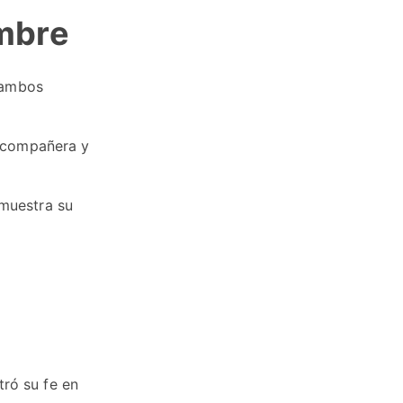
ombre
e ambos
u compañera y
emuestra su
ró su fe en