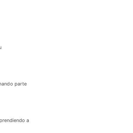
u
rmando parte
aprendiendo a