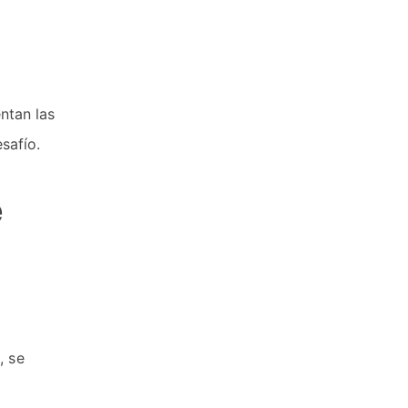
ntan las
safío.
e
, se