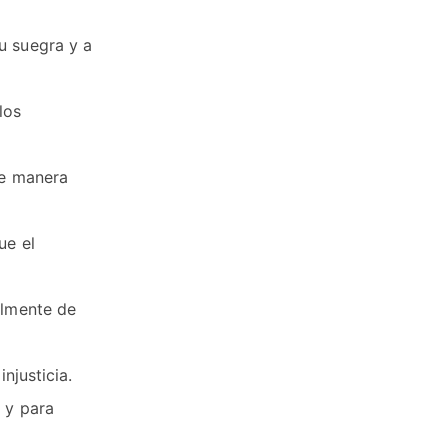
u suegra y a
los
de manera
ue el
almente de
njusticia.
 y para