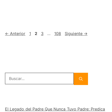
Página
Página
Página
Página
←
Anterior
1
2
3
…
108
Siguiente
→
Buscar:
El Legado del Padre Que Nunca Tuvo Padre: Predica