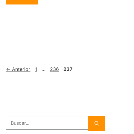
Página
Página
Página
←
Anterior
1
…
236
237
Buscar: