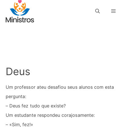
Saltar
Men
al
contenido
Deus
Um professor ateu desafiou seus alunos com esta
pergunta:
– Deus fez tudo que existe?
Um estudante respondeu corajosamente:
– «Sim, fez!»