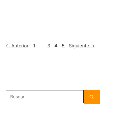
Página
Página
Página
Página
←
Anterior
1
…
3
4
5
Siguiente
→
Buscar: