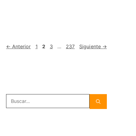
Página
Página
Página
Página
←
Anterior
1
2
3
…
237
Siguiente
→
Buscar: